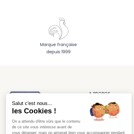
Marque française
depuis 1999
A PROPOS
Salut c'est nous...
La marque
les Cookies !
Nos réalisations
On a attendu d'être sûrs que le contenu
CGV
L’authentique tablier d’école
de ce site vous intéresse avant de
Mentions légales
vous déranger, mais on aimerait bien vous accompagner pendant