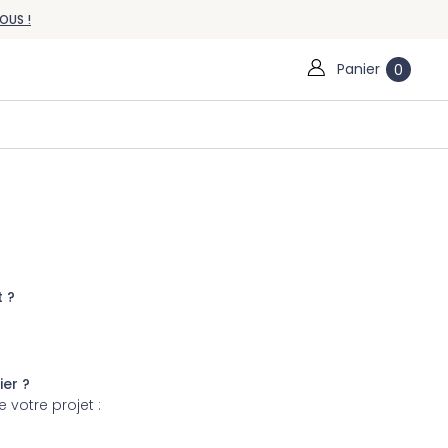
OUS !
Panier
0
t ?
ier ?
votre projet :