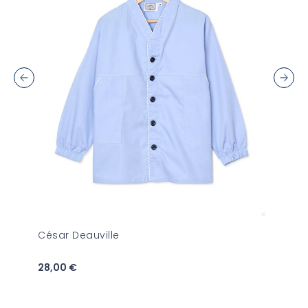
César Deauville
Cal
28,00 €
26,