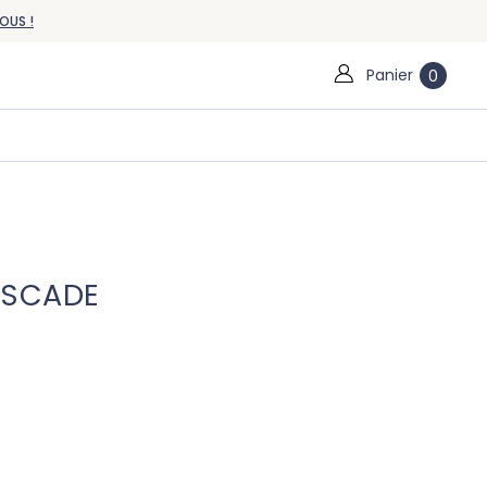
OUS !
Panier
0
ASCADE