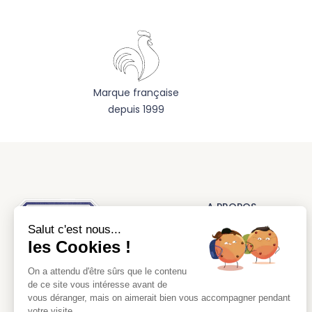
Marque française
depuis 1999
A PROPOS
Salut c'est nous...
La marque
les Cookies !
Nos réalisations
On a attendu d'être sûrs que le contenu
CGV
L’authentique tablier d’école
de ce site vous intéresse avant de
Mentions légales
vous déranger, mais on aimerait bien vous accompagner pendant
votre visite...