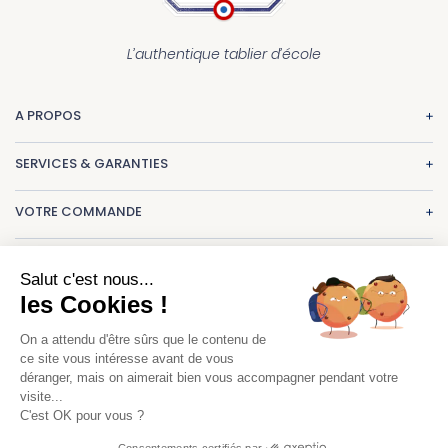
L’authentique tablier d’école
A PROPOS
La marque
SERVICES & GARANTIES
Nos réalisations
Paiement
CGV
VOTRE COMMANDE
Livraison
Mentions légales
Une question ? Consultez nos
FAQ
Echange & retour
Un projet de tabliers ?
contact@letablierdecole.com
Salut c'est nous...
Suivi de commande
les Cookies !
01.47.77.66.00
Nous sommes à votre écoute :
Guide des tailles
du lundi au vendredi.
On a attendu d'être sûrs que le contenu de
Maylis Boussac :
mboussac@letablierdecole.com
ce site vous intéresse avant de vous
9h-13h 14h-17h.
déranger, mais on aimerait bien vous accompagner pendant votre
visite...
8 rue du colonel de Rochebrune Rueil-Malmaison
C'est OK pour vous ?
Consentements certifiés par