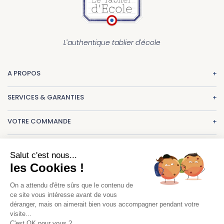
L’authentique tablier d’école
A PROPOS
La marque
SERVICES & GARANTIES
Nos réalisations
Paiement
CGV
VOTRE COMMANDE
Livraison
Mentions légales
Une question ? Consultez nos
FAQ
Echange & retour
Un projet de tabliers ?
contact@letablierdecole.com
Salut c'est nous...
Suivi de commande
les Cookies !
01.47.77.66.00
Nous sommes à votre écoute :
Guide des tailles
du lundi au vendredi.
On a attendu d'être sûrs que le contenu de
Maylis Boussac :
mboussac@letablierdecole.com
ce site vous intéresse avant de vous
9h-13h 14h-17h.
déranger, mais on aimerait bien vous accompagner pendant votre
visite...
8 rue du colonel de Rochebrune Rueil-Malmaison
C'est OK pour vous ?