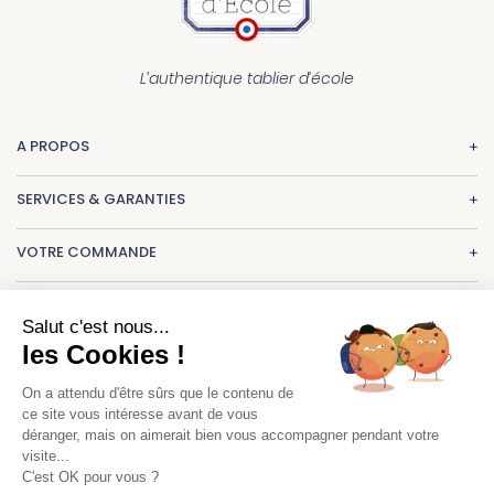
L’authentique tablier d’école
A PROPOS
La marque
SERVICES & GARANTIES
Nos réalisations
Paiement
CGV
VOTRE COMMANDE
Livraison
Mentions légales
Une question ? Consultez nos
FAQ
Echange & retour
Un projet de tabliers ?
contact@letablierdecole.com
Salut c'est nous...
Suivi de commande
les Cookies !
01.47.77.66.00
Nous sommes à votre écoute :
Guide des tailles
du lundi au vendredi.
On a attendu d'être sûrs que le contenu de
Maylis Boussac :
mboussac@letablierdecole.com
ce site vous intéresse avant de vous
9h-13h 14h-17h.
déranger, mais on aimerait bien vous accompagner pendant votre
visite...
8 rue du colonel de Rochebrune Rueil-Malmaison
C'est OK pour vous ?