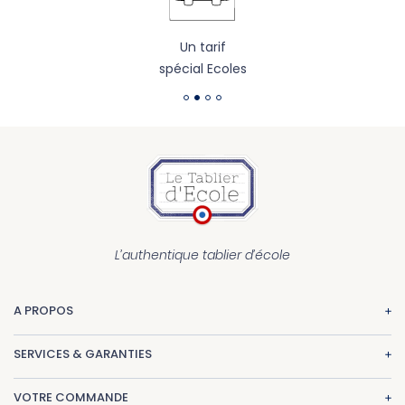
Un tarif
spécial Ecoles
L’authentique tablier d’école
A PROPOS
La marque
SERVICES & GARANTIES
Nos réalisations
Paiement
CGV
VOTRE COMMANDE