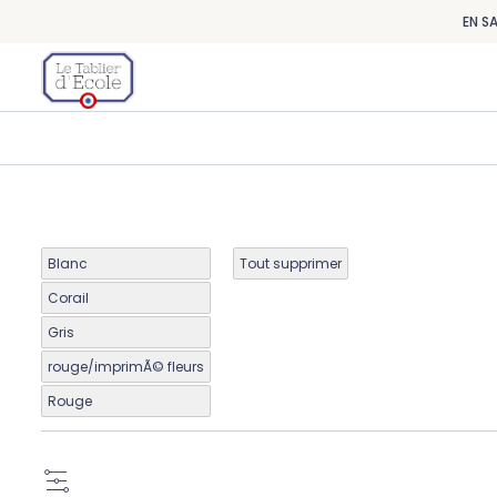
EN S
Blanc
Tout supprimer
Corail
Gris
rouge/imprimÃ© fleurs
Rouge