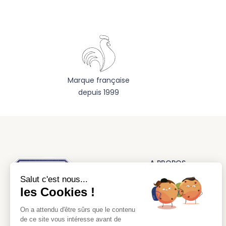
Marque française
depuis 1999
A PROPOS
Salut c'est nous...
La marque
les Cookies !
Nos réalisations
On a attendu d'être sûrs que le contenu
CGV
L’authentique tablier d’école
de ce site vous intéresse avant de