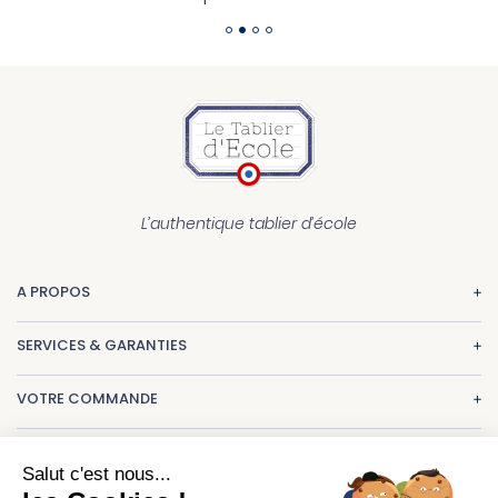
L’authentique tablier d’école
A PROPOS
La marque
SERVICES & GARANTIES
Nos réalisations
Paiement
CGV
VOTRE COMMANDE
Livraison
Mentions légales
Une question ? Consultez nos
FAQ
Echange & retour
Un projet de tabliers ?
contact@letablierdecole.com
Salut c'est nous...
Suivi de commande